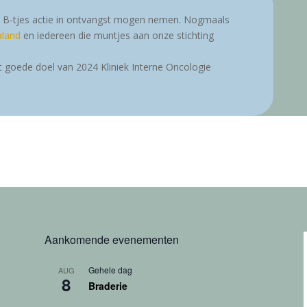
 B-tjes actie in ontvangst mogen nemen. Nogmaals
aland
en iedereen die muntjes aan onze stichting
 goede doel van 2024 Kliniek Interne Oncologie
Aankomende evenementen
Gehele dag
AUG
8
Braderie