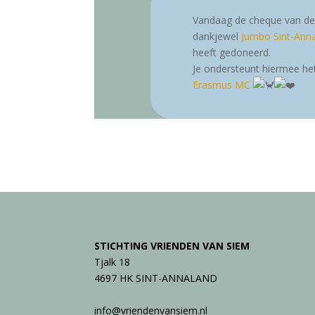
Vandaag de cheque van de
dankjewel
Jumbo Sint-Ann
heeft gedoneerd.
Je ondersteunt hiermee het
Erasmus MC
STICHTING VRIENDEN VAN SIEM
Tjalk 18
4697 HK SINT-ANNALAND
info@vriendenvansiem.nl