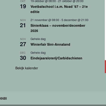
19 oktober @ 08:00
-
21 oktober @ 20:00
OKT
19
Voetbalschool i.s.m. Noad ’67 – 21e
editie
21 november @ 08:00
-
5 december @ 21:00
NOV
21
Sinterklaas – november/december
2026
Gehele dag
NOV
27
Winterfair Sint-Annaland
Gehele dag
DEC
30
Eindejaarsloterij/Carbidschieten
Bekijk kalender
ANBI