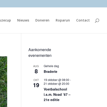
euzecup
Nieuws
Doneren
Roparun
Contact
Aankomende
evenementen
Gehele dag
AUG
8
Braderie
19 oktober @ 08:00
-
OKT
19
21 oktober @ 20:00
Voetbalschool
i.s.m. Noad ’67 –
21e editie