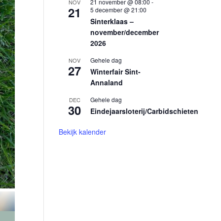
21 november @ 08:00
-
NOV
21
5 december @ 21:00
Sinterklaas –
november/december
2026
Gehele dag
NOV
27
Winterfair Sint-
Annaland
Gehele dag
DEC
30
Eindejaarsloterij/Carbidschieten
Bekijk kalender