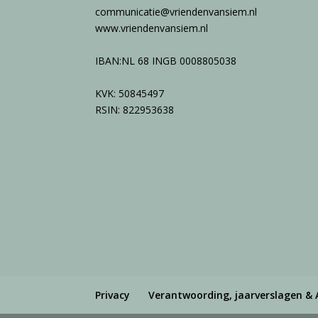
communicatie@vriendenvansiem.nl
www.vriendenvansiem.nl
IBAN:NL 68 INGB 0008805038
KVK: 50845497
RSIN: 822953638
Privacy
Verantwoording, jaarverslagen & 