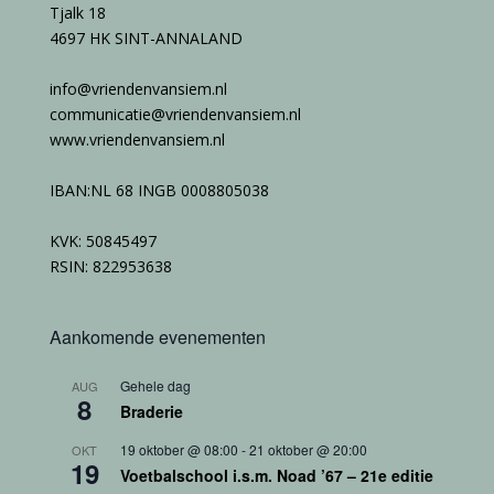
Tjalk 18
4697 HK SINT-ANNALAND
info@vriendenvansiem.nl
communicatie@vriendenvansiem.nl
www.vriendenvansiem.nl
IBAN:NL 68 INGB 0008805038
KVK: 50845497
RSIN: 822953638
Aankomende evenementen
Gehele dag
AUG
8
Braderie
19 oktober @ 08:00
-
21 oktober @ 20:00
OKT
19
Voetbalschool i.s.m. Noad ’67 – 21e editie