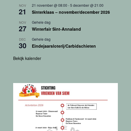
21 november @ 08:00
-
5 december @ 21:00
NOV
21
Sinterklaas – november/december 2026
Gehele dag
NOV
27
Winterfair Sint-Annaland
Gehele dag
DEC
30
Eindejaarsloterij/Carbidschieten
Bekijk kalender