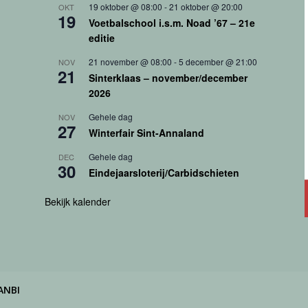
19 oktober @ 08:00
-
21 oktober @ 20:00
OKT
19
Voetbalschool i.s.m. Noad ’67 – 21e
editie
21 november @ 08:00
-
5 december @ 21:00
NOV
21
Sinterklaas – november/december
2026
Gehele dag
NOV
27
Winterfair Sint-Annaland
Gehele dag
DEC
30
Eindejaarsloterij/Carbidschieten
Bekijk kalender
ANBI