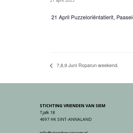
21 april 2025
21 April Puzzeloriëntatierit, Paas
7,8,9 Juni Roparun weekend.
STICHTING VRIENDEN VAN SIEM
Tjalk 18
4697 HK SINT-ANNALAND
info@vriendenvansiem.nl