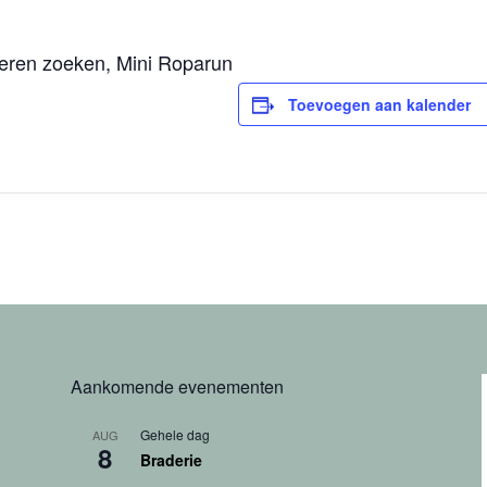
eieren zoeken, Mini Roparun
Toevoegen aan kalender
Aankomende evenementen
Gehele dag
AUG
8
Braderie