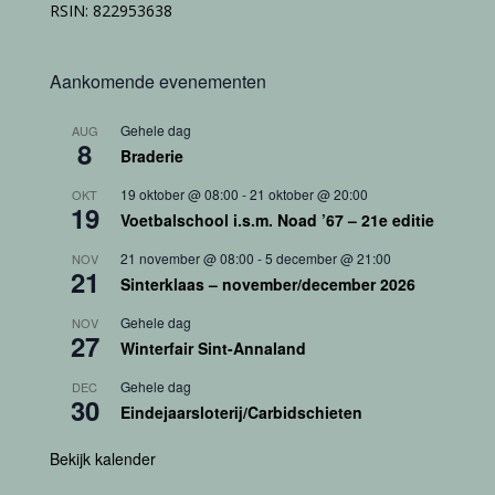
RSIN: 822953638
Aankomende evenementen
Gehele dag
AUG
8
Braderie
19 oktober @ 08:00
-
21 oktober @ 20:00
OKT
19
Voetbalschool i.s.m. Noad ’67 – 21e editie
21 november @ 08:00
-
5 december @ 21:00
NOV
21
Sinterklaas – november/december 2026
Gehele dag
NOV
27
Winterfair Sint-Annaland
Gehele dag
DEC
30
Eindejaarsloterij/Carbidschieten
Bekijk kalender