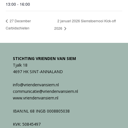
13:00 - 16:00
2 januari 2026 Siemstoernooi Kick-off
27 December
Carbidschieten
2026
STICHTING VRIENDEN VAN SIEM
Tjalk 18
4697 HK SINT-ANNALAND
info@vriendenvansiem.nl
communicatie@vriendenvansiem.nl
www.vriendenvansiem.nl
IBAN:NL 68 INGB 0008805038
KVK: 50845497