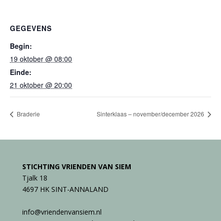
GEGEVENS
Begin:
19 oktober @ 08:00
Einde:
21 oktober @ 20:00
Braderie
Sinterklaas – november/december 2026
STICHTING VRIENDEN VAN SIEM
Tjalk 18
4697 HK SINT-ANNALAND
info@vriendenvansiem.nl