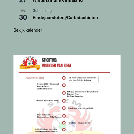
Gehele dag
DEC
30
Eindejaarsloterij/Carbidschieten
Bekijk kalender