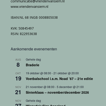
communicatie@vriendenvansiem.nl
www.vriendenvansiem.nl
IBAN:NL 68 INGB 0008805038
KVK: 50845497
RSIN: 822953638
Aankomende evenementen
Gehele dag
AUG
8
Braderie
19 oktober @ 08:00
-
21 oktober @ 20:00
OKT
19
Voetbalschool i.s.m. Noad ’67 – 21e editie
21 november @ 08:00
-
5 december @ 21:00
NOV
21
Sinterklaas – november/december 2026
Gehele dag
NOV
27
Winterfair Sint-Annaland