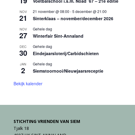
19
Voetbalschool i.s.m. Noad ’67 – 21e editie
21 november @ 08:00
-
5 december @ 21:00
NOV
21
Sinterklaas – november/december 2026
Gehele dag
NOV
27
Winterfair Sint-Annaland
Gehele dag
DEC
30
Eindejaarsloterij/Carbidschieten
Gehele dag
JAN
2
Siemstoornooi/Nieuwjaarsreceptie
Bekijk kalender
STICHTING VRIENDEN VAN SIEM
Tjalk 18