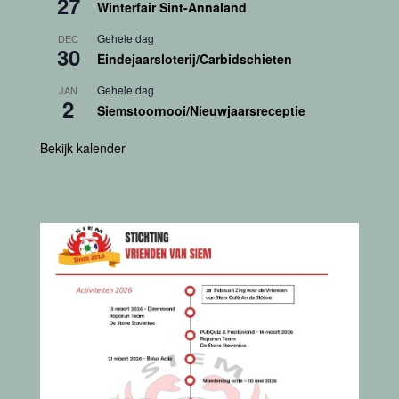
27
Winterfair Sint-Annaland
Gehele dag
DEC
30
Eindejaarsloterij/Carbidschieten
Gehele dag
JAN
2
Siemstoornooi/Nieuwjaarsreceptie
Bekijk kalender