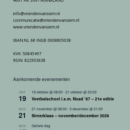
4697 HK SINT-ANNALAND
info@vriendenvansiem.nl
communicatie@vriendenvansiem.nl
www.vriendenvansiem.nl
IBAN:NL 68 INGB 0008805038
KVK: 50845497
RSIN: 822953638
Aankomende evenementen
19 oktober @ 08:00
-
21 oktober @ 20:00
OKT
19
Voetbalschool i.s.m. Noad ’67 – 21e editie
21 november @ 08:00
-
5 december @ 21:00
NOV
21
Sinterklaas – november/december 2026
Gehele dag
NOV