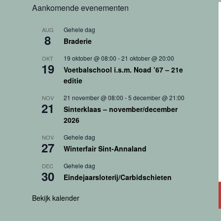
Aankomende evenementen
Gehele dag
AUG
8
Braderie
19 oktober @ 08:00
-
21 oktober @ 20:00
OKT
19
Voetbalschool i.s.m. Noad ’67 – 21e
editie
21 november @ 08:00
-
5 december @ 21:00
NOV
21
Sinterklaas – november/december
2026
Gehele dag
NOV
27
Winterfair Sint-Annaland
Gehele dag
DEC
30
Eindejaarsloterij/Carbidschieten
Bekijk kalender