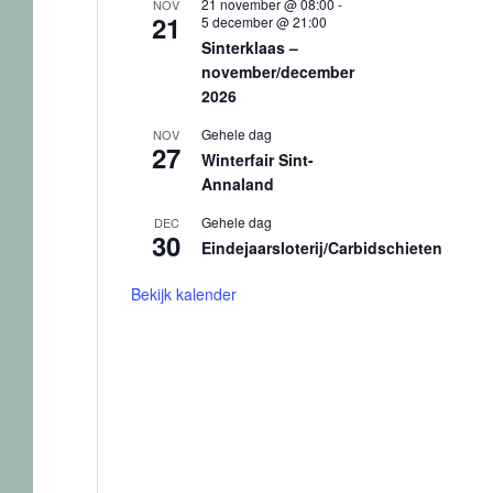
21 november @ 08:00
-
NOV
21
5 december @ 21:00
Sinterklaas –
november/december
2026
Gehele dag
NOV
27
Winterfair Sint-
Annaland
Gehele dag
DEC
30
Eindejaarsloterij/Carbidschieten
Bekijk kalender