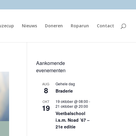
euzecup
Nieuws
Doneren
Roparun
Contact
Aankomende
evenementen
Gehele dag
AUG
8
Braderie
19 oktober @ 08:00
-
OKT
19
21 oktober @ 20:00
Voetbalschool
i.s.m. Noad ’67 –
21e editie