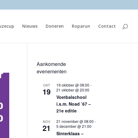
euzecup
Nieuws
Doneren
Roparun
Contact
Aankomende
evenementen
19 oktober @ 08:00
-
OKT
19
21 oktober @ 20:00
Voetbalschool
i.s.m. Noad ’67 –
21e editie
21 november @ 08:00
-
NOV
21
5 december @ 21:00
Sinterklaas –