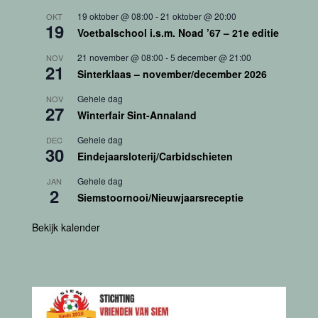
19 oktober @ 08:00
-
21 oktober @ 20:00
OKT
19
Voetbalschool i.s.m. Noad ’67 – 21e editie
21 november @ 08:00
-
5 december @ 21:00
NOV
21
Sinterklaas – november/december 2026
Gehele dag
NOV
27
Winterfair Sint-Annaland
Gehele dag
DEC
30
Eindejaarsloterij/Carbidschieten
Gehele dag
JAN
2
Siemstoornooi/Nieuwjaarsreceptie
Bekijk kalender