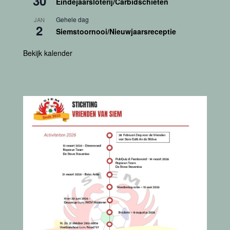
30
Eindejaarsloterij/Carbidschieten
Gehele dag
JAN
2
Siemstoornooi/Nieuwjaarsreceptie
Bekijk kalender