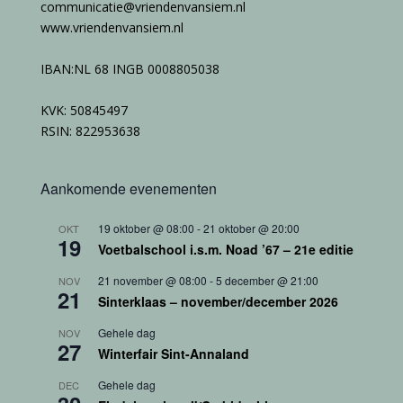
communicatie@vriendenvansiem.nl
www.vriendenvansiem.nl
IBAN:NL 68 INGB 0008805038
KVK: 50845497
RSIN: 822953638
Aankomende evenementen
19 oktober @ 08:00
-
21 oktober @ 20:00
OKT
19
Voetbalschool i.s.m. Noad ’67 – 21e editie
21 november @ 08:00
-
5 december @ 21:00
NOV
21
Sinterklaas – november/december 2026
Gehele dag
NOV
27
Winterfair Sint-Annaland
Gehele dag
DEC