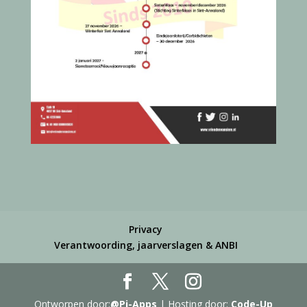
Privacy
Verantwoording, jaarverslagen & ANBI
Ontworpen door:
@Pi-Apps
| Hosting door:
Code-Up