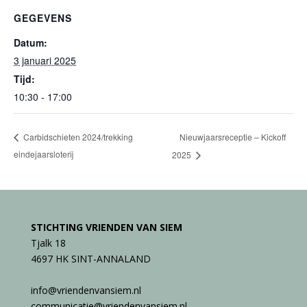
GEGEVENS
Datum:
3 januari 2025
Tijd:
10:30 - 17:00
Nieuwjaarsreceptie – Kickoff
Carbidschieten 2024/trekking
eindejaarsloterij
2025
STICHTING VRIENDEN VAN SIEM
Tjalk 18
4697 HK SINT-ANNALAND
info@vriendenvansiem.nl
communicatie@vriendenvansiem.nl