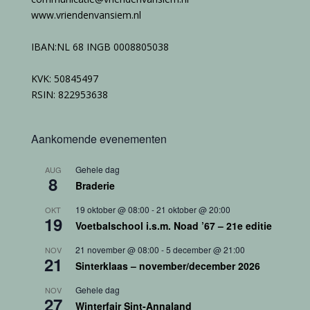
www.vriendenvansiem.nl
IBAN:NL 68 INGB 0008805038
KVK: 50845497
RSIN: 822953638
Aankomende evenementen
Gehele dag
AUG
8
Braderie
19 oktober @ 08:00
-
21 oktober @ 20:00
OKT
19
Voetbalschool i.s.m. Noad ’67 – 21e editie
21 november @ 08:00
-
5 december @ 21:00
NOV
21
Sinterklaas – november/december 2026
Gehele dag
NOV
27
Winterfair Sint-Annaland