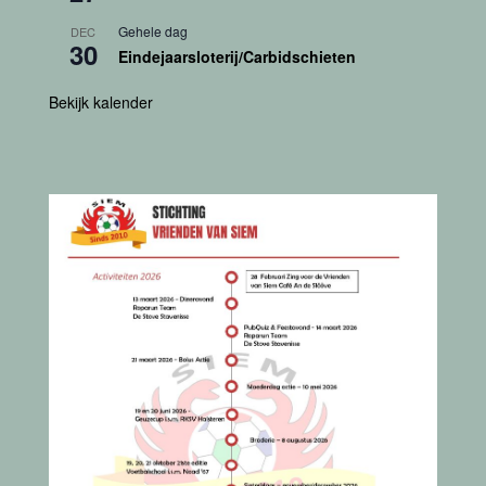
Gehele dag
DEC
30
Eindejaarsloterij/Carbidschieten
Bekijk kalender